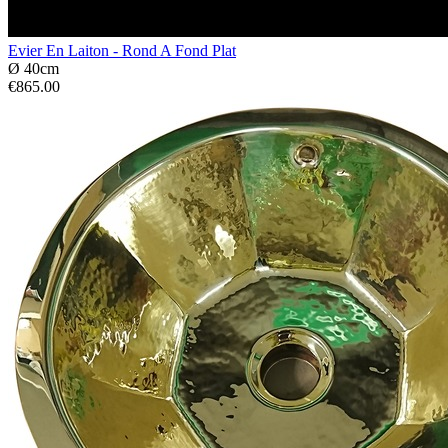
Evier En Laiton - Rond A Fond Plat
Ø 40cm
€865.00