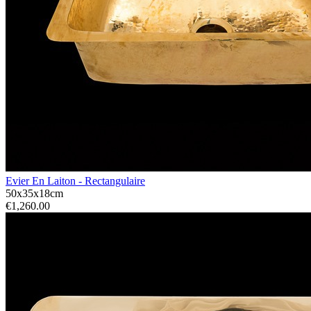
Evier En Laiton - Rectangulaire
50x35x18cm
€1,260.00