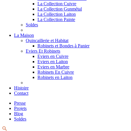
La Collection Cuivre
La Collection Gunmétal
La Collection Laiton
La Collection Painte
Soldes
La Maison
Quincaillerie et Habitat
Robinets et Bondes à Panier
Eviers Et Robinets
Eviers en Cuivre
Eviers en Laiton
Eviers en Marbre
Robinets En Cuivre
Robinets en Laiton
Histoire
Contact
Presse
Projets
Blog
Soldes