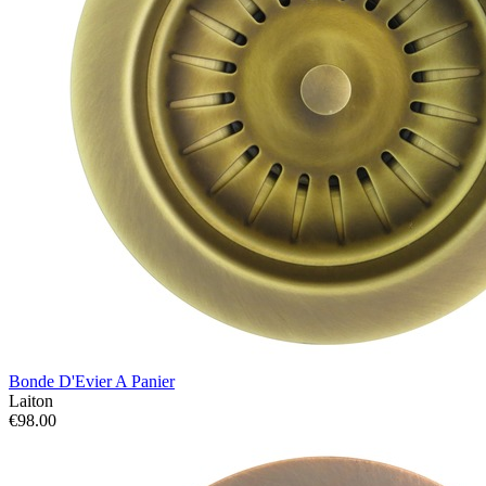
Bonde D'Evier A Panier
Laiton
€98.00