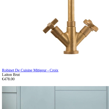
Robinet De Cuisine Mitigeur - Croix
Laiton Brut
€478.00