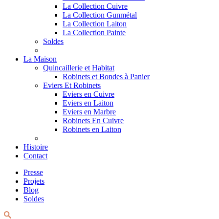
La Collection Cuivre
La Collection Gunmétal
La Collection Laiton
La Collection Painte
Soldes
La Maison
Quincaillerie et Habitat
Robinets et Bondes à Panier
Eviers Et Robinets
Eviers en Cuivre
Eviers en Laiton
Eviers en Marbre
Robinets En Cuivre
Robinets en Laiton
Histoire
Contact
Presse
Projets
Blog
Soldes