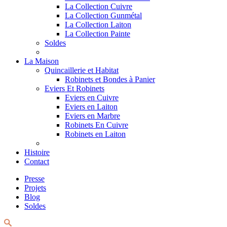
La Collection Cuivre
La Collection Gunmétal
La Collection Laiton
La Collection Painte
Soldes
La Maison
Quincaillerie et Habitat
Robinets et Bondes à Panier
Eviers Et Robinets
Eviers en Cuivre
Eviers en Laiton
Eviers en Marbre
Robinets En Cuivre
Robinets en Laiton
Histoire
Contact
Presse
Projets
Blog
Soldes