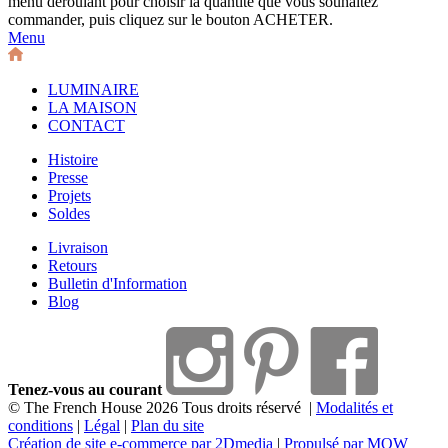
menu déroulant pour choisir la quantité que vous souhaitez
commander, puis cliquez sur le bouton ACHETER.
Menu
LUMINAIRE
LA MAISON
CONTACT
Histoire
Presse
Projets
Soldes
Livraison
Retours
Bulletin d'Information
Blog
Tenez-vous au courant
© The French House 2026 Tous droits réservé
|
Modalités et
conditions
|
Légal
|
Plan du site
Création de site e-commerce par 2Dmedia
|
Propulsé par MOW