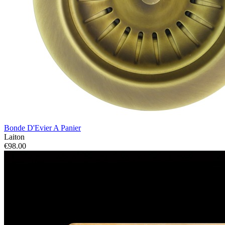
Bonde D'Evier A Panier
Laiton
€98.00