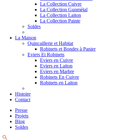
La Collection Cuivre
La Collection Gunmétal
La Collection Laiton
La Collection Painte
Soldes
La Maison
Quincaillerie et Habitat
Robinets et Bondes à Panier
Eviers Et Robinets
Eviers en Cuivre
Eviers en Laiton
Eviers en Marbre
Robinets En Cuivre
Robinets en Laiton
Histoire
Contact
Presse
Projets
Blog
Soldes