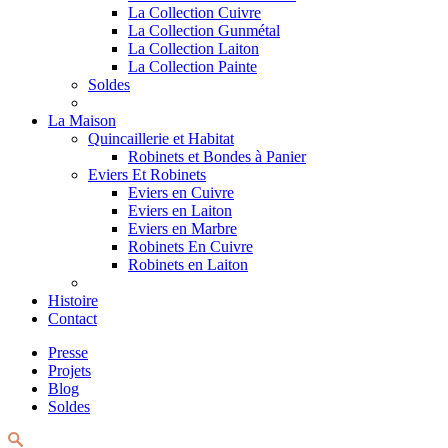
La Collection Cuivre
La Collection Gunmétal
La Collection Laiton
La Collection Painte
Soldes
La Maison
Quincaillerie et Habitat
Robinets et Bondes à Panier
Eviers Et Robinets
Eviers en Cuivre
Eviers en Laiton
Eviers en Marbre
Robinets En Cuivre
Robinets en Laiton
Histoire
Contact
Presse
Projets
Blog
Soldes