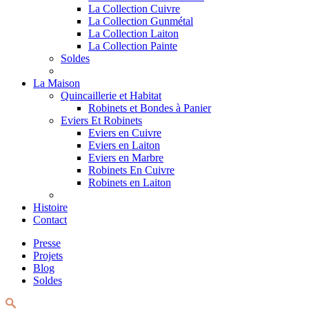
La Collection Cuivre
La Collection Gunmétal
La Collection Laiton
La Collection Painte
Soldes
La Maison
Quincaillerie et Habitat
Robinets et Bondes à Panier
Eviers Et Robinets
Eviers en Cuivre
Eviers en Laiton
Eviers en Marbre
Robinets En Cuivre
Robinets en Laiton
Histoire
Contact
Presse
Projets
Blog
Soldes