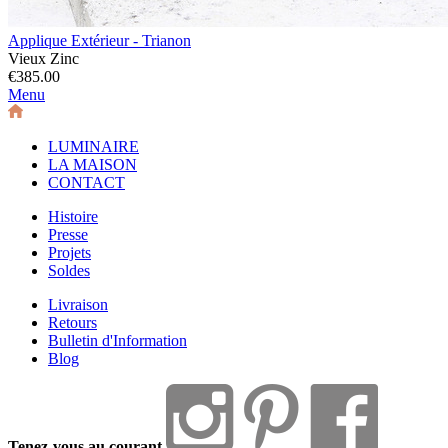
Applique Extérieur - Trianon
Vieux Zinc
€385.00
Menu
LUMINAIRE
LA MAISON
CONTACT
Histoire
Presse
Projets
Soldes
Livraison
Retours
Bulletin d'Information
Blog
Tenez-vous au courant