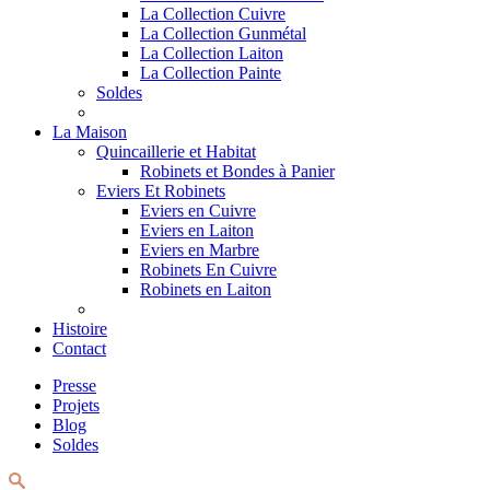
La Collection Cuivre
La Collection Gunmétal
La Collection Laiton
La Collection Painte
Soldes
La Maison
Quincaillerie et Habitat
Robinets et Bondes à Panier
Eviers Et Robinets
Eviers en Cuivre
Eviers en Laiton
Eviers en Marbre
Robinets En Cuivre
Robinets en Laiton
Histoire
Contact
Presse
Projets
Blog
Soldes