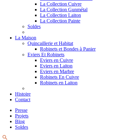
La Collection Cuivre
La Collection Gunmétal
La Collection Laiton
La Collection Painte
Soldes
La Maison
Quincaillerie et Habitat
Robinets et Bondes à Panier
Eviers Et Robinets
Eviers en Cuivre
Eviers en Laiton
Eviers en Marbre
Robinets En Cuivre
Robinets en Laiton
Histoire
Contact
Presse
Projets
Blog
Soldes