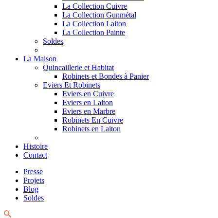
La Collection Cuivre
La Collection Gunmétal
La Collection Laiton
La Collection Painte
Soldes
La Maison
Quincaillerie et Habitat
Robinets et Bondes à Panier
Eviers Et Robinets
Eviers en Cuivre
Eviers en Laiton
Eviers en Marbre
Robinets En Cuivre
Robinets en Laiton
Histoire
Contact
Presse
Projets
Blog
Soldes