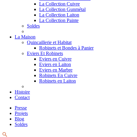
La Collection Cuivre
La Collection Gunmétal
La Collection Laiton
La Collection Painte
Soldes
La Maison
Quincaillerie et Habitat
Robinets et Bondes à Panier
Eviers Et Robinets
Eviers en Cuivre
Eviers en Laiton
Eviers en Marbre
Robinets En Cuivre
Robinets en Laiton
Histoire
Contact
Presse
Projets
Blog
Soldes