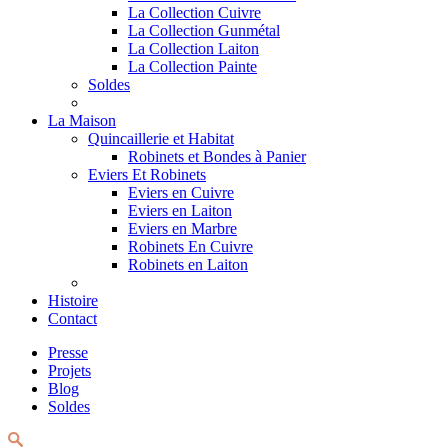
La Collection Cuivre
La Collection Gunmétal
La Collection Laiton
La Collection Painte
Soldes
La Maison
Quincaillerie et Habitat
Robinets et Bondes à Panier
Eviers Et Robinets
Eviers en Cuivre
Eviers en Laiton
Eviers en Marbre
Robinets En Cuivre
Robinets en Laiton
Histoire
Contact
Presse
Projets
Blog
Soldes