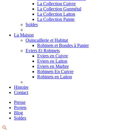
La Collection Cuivre
La Collection Gunmétal
La Collection Laiton
La Collection Painte
Soldes
La Maison
Quincaillerie et Habitat
Robinets et Bondes à Panier
Eviers Et Robinets
Eviers en Cuivre
Eviers en Laiton
Eviers en Marbre
Robinets En Cuivre
Robinets en Laiton
Histoire
Contact
Presse
Projets
Blog
Soldes