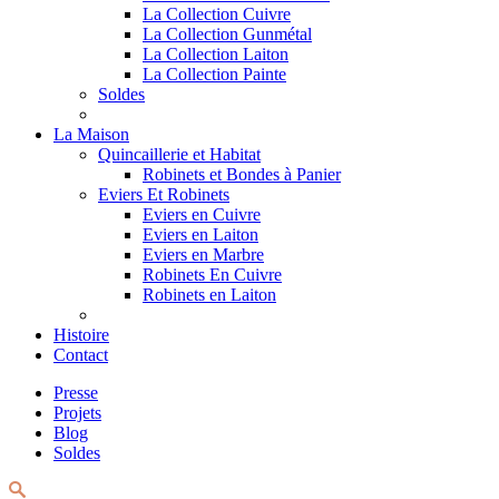
La Collection Cuivre
La Collection Gunmétal
La Collection Laiton
La Collection Painte
Soldes
La Maison
Quincaillerie et Habitat
Robinets et Bondes à Panier
Eviers Et Robinets
Eviers en Cuivre
Eviers en Laiton
Eviers en Marbre
Robinets En Cuivre
Robinets en Laiton
Histoire
Contact
Presse
Projets
Blog
Soldes