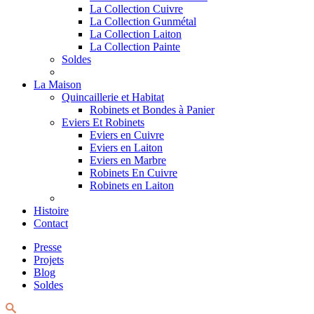
La Collection Cuivre
La Collection Gunmétal
La Collection Laiton
La Collection Painte
Soldes
La Maison
Quincaillerie et Habitat
Robinets et Bondes à Panier
Eviers Et Robinets
Eviers en Cuivre
Eviers en Laiton
Eviers en Marbre
Robinets En Cuivre
Robinets en Laiton
Histoire
Contact
Presse
Projets
Blog
Soldes