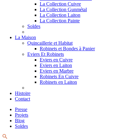
La Collection Cuivre
La Collection Gunmétal
La Collection Laiton
La Collection Painte
Soldes
La Maison
Quincaillerie et Habitat
Robinets et Bondes à Panier
Eviers Et Robinets
Eviers en Cuivre
Eviers en Laiton
Eviers en Marbre
Robinets En Cuivre
Robinets en Laiton
Histoire
Contact
Presse
Projets
Blog
Soldes