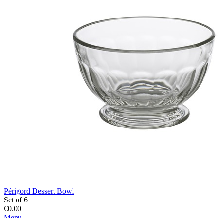
Périgord Dessert Bowl
Set of 6
€0.00
Menu